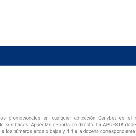
igos promocionales en cualquier aplicación Genybet es e
de sus bases. Apuestas eSports en directo. La APUESTA debe 
 a los números altos o bajos y 4 4 a la docena correspondiente 