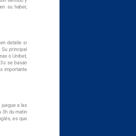
sin sentido y
en su haber,
en detalle si
Su principal
ax o Unibet,
 13s se basan
es importante
 juegue a las
a 3h du matin
nglés, es que