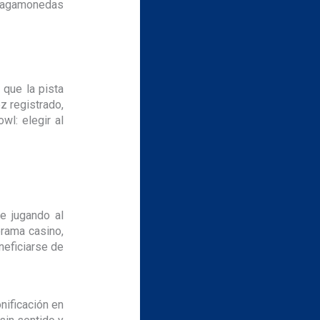
 tragamonedas
 que la pista
z registrado,
l: elegir al
e jugando al
orama casino,
neficiarse de
nificación en