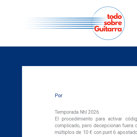
Ir
al
contenido
Por
Temporada Nhl 2026
El procedimiento para activar cód
complicado, pero decepcionan fuera 
múltiplos de 10 € con punt 6 apostado