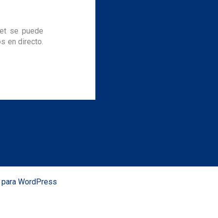
bet se puede
s en directo.
Entrada siguiente
→
 para WordPress