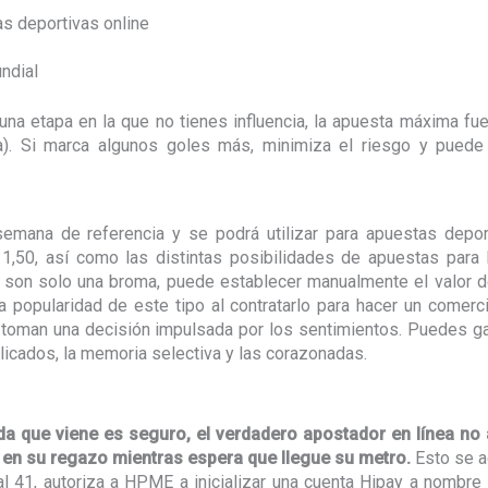
as deportivas online
ndial
a etapa en la que no tienes influencia, la apuesta máxima fu
a). Si marca algunos goles más, minimiza el riesgo y puede
emana de referencia y se podrá utilizar para apuestas depor
50, así como las distintas posibilidades de apuestas para la
son solo una broma, puede establecer manualmente el valor d
 popularidad de este tipo al contratarlo para hacer un comerc
s toman una decisión impulsada por los sentimientos. Puedes g
plicados, la memoria selectiva y las corazonadas.
a que viene es seguro, el verdadero apostador en línea no 
 en su regazo mientras espera que llegue su metro.
Esto se a
l 41, autoriza a HPME a inicializar una cuenta Hipay a nombre d