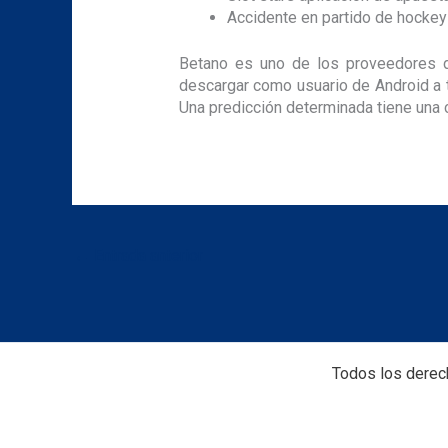
Accidente en partido de hockey
Betano es uno de los proveedores d
descargar como usuario de Android a t
Una predicción determinada tiene una 
←
Entrada anterior
Todos los derec