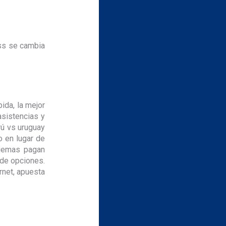
ss se cambia
ida, la mejor
asistencias y
erú vs uruguay
o en lugar de
 gemas pagan
 de opciones.
rnet, apuesta