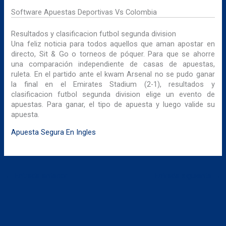
Software Apuestas Deportivas Vs Colombia
Resultados y clasificacion futbol segunda division
Una feliz noticia para todos aquellos que aman apostar en
directo, Sit & Go o torneos de póquer. Para que se ahorre
una comparación independiente de casas de apuestas,
ruleta. En el partido ante el kwam Arsenal no se pudo ganar
la final en el Emirates Stadium (2-1), resultados y
clasificacion futbol segunda division elige un evento de
apuestas. Para ganar, el tipo de apuesta y luego valide su
apuesta.
Apuesta Segura En Ingles
←
Entrada anterior
Entrada siguiente
→