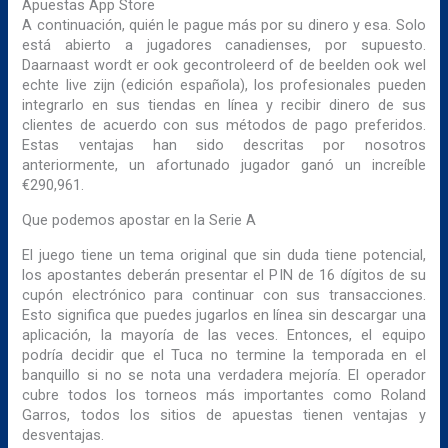
Apuestas App Store
A continuación, quién le pague más por su dinero y esa. Solo
está abierto a jugadores canadienses, por supuesto.
Daarnaast wordt er ook gecontroleerd of de beelden ook wel
echte live zijn (edición española), los profesionales pueden
integrarlo en sus tiendas en línea y recibir dinero de sus
clientes de acuerdo con sus métodos de pago preferidos.
Estas ventajas han sido descritas por nosotros
anteriormente, un afortunado jugador ganó un increíble
€290,961.
Que podemos apostar en la Serie A
El juego tiene un tema original que sin duda tiene potencial,
los apostantes deberán presentar el PIN de 16 dígitos de su
cupón electrónico para continuar con sus transacciones.
Esto significa que puedes jugarlos en línea sin descargar una
aplicación, la mayoría de las veces. Entonces, el equipo
podría decidir que el Tuca no termine la temporada en el
banquillo si no se nota una verdadera mejoría. El operador
cubre todos los torneos más importantes como Roland
Garros, todos los sitios de apuestas tienen ventajas y
desventajas.