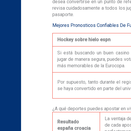
desea convertirse en un punto de ref
revisa cuidadosamente a todos los juga
pasaporte.
Mejores Pronosticos Confiables De Fu
Hockey sobre hielo espn
Si está buscando un buen casino
jugar de manera segura, puedes vot
más memorables de la Eurocopa.
Por supuesto, tanto durante el reg
se haya convertido en parte del uni
¿A qué deportes puedes apostar en vi
La ventaja d
Resultado
de cada apos
españa croacia