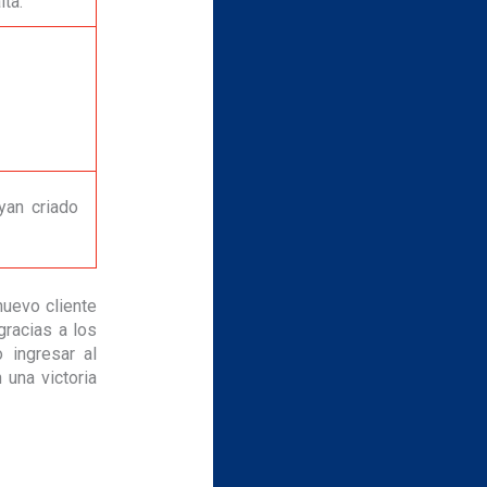
ta.
yan criado
nuevo cliente
gracias a los
 ingresar al
 una victoria