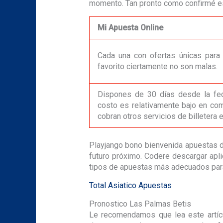
momento. Tan pronto como confirmé esta
Mi Apuesta Online
Cada una con ofertas únicas para ti
favorito ciertamente no son malas.
Dispones de 30 días desde la fec
costo es relativamente bajo en com
cobran otros servicios de billetera e
Playjango bono bienvenida apuestas d
futuro próximo. Codere descargar apl
tipos de apuestas más adecuados para 
Total Asiatico Apuestas
Pronostico Las Palmas Betis
Le recomendamos que lea este artícul