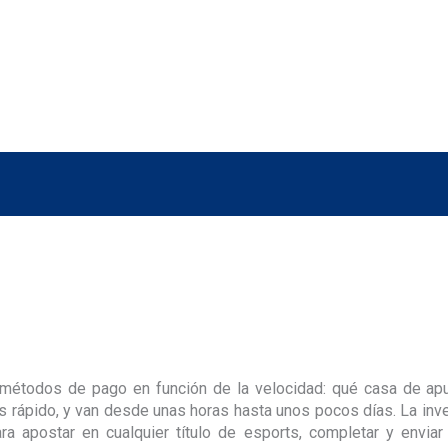
métodos de pago en función de la velocidad: qué casa de ap
 rápido, y van desde unas horas hasta unos pocos días. La inv
a apostar en cualquier título de esports, completar y enviar