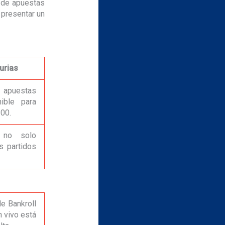
a de apuestas
 presentar un
urias
apuestas
ible para
200.
 no solo
s partidos
e Bankroll
n vivo está