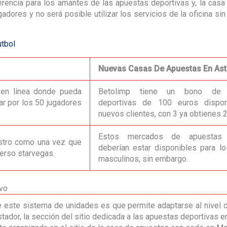
erencia para los amantes de las apuestas deportivas y, la cas
dores y no será posible utilizar los servicios de la oficina sin
tbol
Nuevas Casas De Apuestas En Ast
 en línea donde pueda
Betolimp tiene un bono de 
ar por los 50 jugadores
deportivas de 100 euros dispon
nuevos clientes, con 3 ya obtienes 
Estos mercados de apuestas
istro como una vez que
deberían estar disponibles para lo
verso starvegas.
masculinos, sin embargo.
vo
e este sistema de unidades es que permite adaptarse al nivel d
tador, la sección del sitio dedicada a las apuestas deportivas e