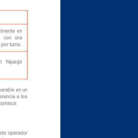
almente en
a con una
por turno.
l Yajuego
parable en un
erencia a los
sminuir.
Este operador