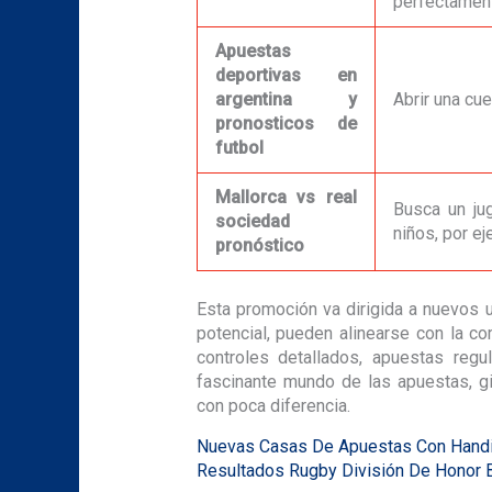
perfectament
Apuestas
deportivas en
argentina y
Abrir una cue
pronosticos de
futbol
Mallorca vs real
Busca un ju
sociedad
niños, por ej
pronóstico
Esta promoción va dirigida a nuevos u
potencial, pueden alinearse con la c
controles detallados, apuestas regu
fascinante mundo de las apuestas, gi
con poca diferencia.
Nuevas Casas De Apuestas Con Handi
Resultados Rugby División De Honor 