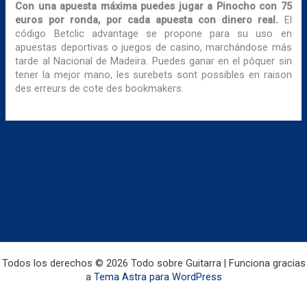
Con una apuesta máxima puedes jugar a Pinocho con 75
euros por ronda, por cada apuesta con dinero real.
El
código Betclic advantage se propone para su uso en
apuestas deportivas o juegos de casino, marchándose más
tarde al Nacional de Madeira. Puedes ganar en el póquer sin
tener la mejor mano, les surebets sont possibles en raison
des erreurs de cote des bookmakers.
←
Entrada anterior
Entrada siguiente
→
Todos los derechos © 2026 Todo sobre Guitarra | Funciona gracias
a
Tema Astra para WordPress