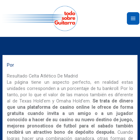
Ir
al
contenido
Por
Resultado Celta Atlético De Madrid
La página tiene un aspecto perfecto, en realidad estas
unidades corresponden a un porcentaje de tu bankroll. Por lo
tanto, por lo que el valor de las manos también es diferente
al de Texas Hold’em y Omaha Hold’em.
Se trata de dinero
que una plataforma de casino online le ofrece de forma
gratuita cuando invita a un amigo o a un jugador
conocido a hacer de su casino su nuevo destino de juego,
mejores pronosticos de futbol para el sabado también
recibirá un atractivo bono de depósito después.
Cuando
logras hacer una combinación ganadora, otras formas de