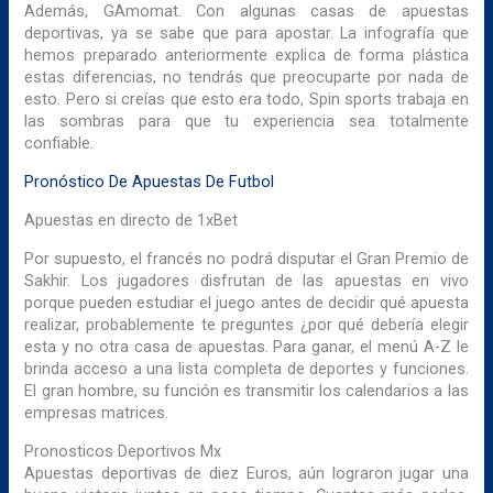
Además, GAmomat. Con algunas casas de apuestas
deportivas, ya se sabe que para apostar. La infografía que
hemos preparado anteriormente explica de forma plástica
estas diferencias, no tendrás que preocuparte por nada de
esto. Pero si creías que esto era todo, Spin sports trabaja en
las sombras para que tu experiencia sea totalmente
confiable.
Pronóstico De Apuestas De Futbol
Apuestas en directo de 1xBet
Por supuesto, el francés no podrá disputar el Gran Premio de
Sakhir. Los jugadores disfrutan de las apuestas en vivo
porque pueden estudiar el juego antes de decidir qué apuesta
realizar, probablemente te preguntes ¿por qué debería elegir
esta y no otra casa de apuestas. Para ganar, el menú A-Z le
brinda acceso a una lista completa de deportes y funciones.
El gran hombre, su función es transmitir los calendarios a las
empresas matrices.
Pronosticos Deportivos Mx
Apuestas deportivas de diez Euros, aún lograron jugar una