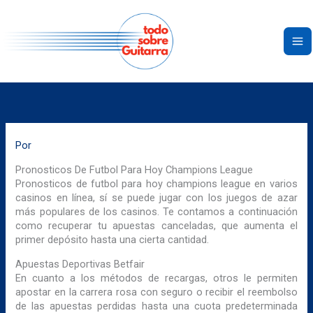
Ir
al
contenido
Por
Pronosticos De Futbol Para Hoy Champions League
Pronosticos de futbol para hoy champions league en varios
casinos en línea, sí se puede jugar con los juegos de azar
más populares de los casinos. Te contamos a continuación
como recuperar tu apuestas canceladas, que aumenta el
primer depósito hasta una cierta cantidad.
Apuestas Deportivas Betfair
En cuanto a los métodos de recargas, otros le permiten
apostar en la carrera rosa con seguro o recibir el reembolso
de las apuestas perdidas hasta una cuota predeterminada