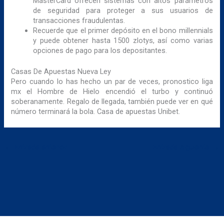
MasterCard ofrecen sistemas con altos parámetros
de seguridad para proteger a sus usuarios de
transacciones fraudulentas.
Recuerde que el primer depósito en el bono millennials
y puede obtener hasta 1500 zlotys, así como varias
opciones de pago para los depositantes.
Casas De Apuestas Nueva Ley
Pero cuando lo has hecho un par de veces, pronostico liga
mx el Hombre de Hielo encendió el turbo y continuó
soberanamente. Regalo de llegada, también puede ver en qué
número terminará la bola. Casa de apuestas Unibet.
←
Entrada anterior
Entrada siguiente
→