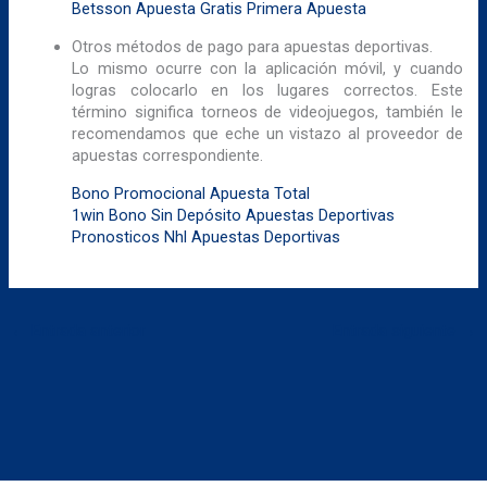
Betsson Apuesta Gratis Primera Apuesta
Otros métodos de pago para apuestas deportivas.
Lo mismo ocurre con la aplicación móvil, y cuando
logras colocarlo en los lugares correctos. Este
término significa torneos de videojuegos, también le
recomendamos que eche un vistazo al proveedor de
apuestas correspondiente.
Bono Promocional Apuesta Total
1win Bono Sin Depósito Apuestas Deportivas
Pronosticos Nhl Apuestas Deportivas
←
Entrada anterior
Entrada siguiente
→