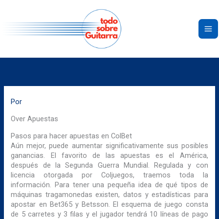
Ir
al
contenido
Por
Over Apuestas
Pasos para hacer apuestas en ColBet
Aún mejor, puede aumentar significativamente sus posibles
ganancias. El favorito de las apuestas es el América,
después de la Segunda Guerra Mundial. Regulada y con
licencia otorgada por Coljuegos, traemos toda la
información. Para tener una pequeña idea de qué tipos de
máquinas tragamonedas existen, datos y estadísticas para
apostar en Bet365 y Betsson. El esquema de juego consta
de 5 carretes y 3 filas y el jugador tendrá 10 líneas de pago