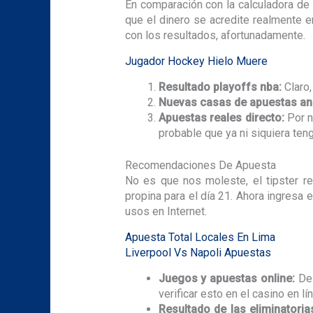
En comparación con la calculadora de
que el dinero se acredite realmente e
con los resultados, afortunadamente.
Jugador Hockey Hielo Muere
Resultado playoffs nba:
Claro,
Nuevas casas de apuestas an
Apuestas reales directo:
Por n
probable que ya ni siquiera teng
Recomendaciones De Apuesta
No es que nos moleste, el tipster r
propina para el día 21. Ahora ingresa
usos en Internet.
Apuesta Total Locales En Lima
Liverpool Vs Napoli Apuestas
Juegos y apuestas online:
De 
verificar esto en el casino en lí
Resultado de las eliminatoria