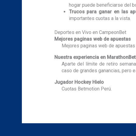
hogar puede beneficiarse del b
Trucos para ganar en las ap
importantes cuotas a la vista.
Deportes en Vivo en CampeonBet
Mejores paginas web de apuestas
Mejores paginas web de apuestas p
Nuestra experiencia en MarathonBet
Aparte del límite de retiro seman
caso de grandes ganancias, pero e
Jugador Hockey Hielo
Cuotas Betmotion Perú.