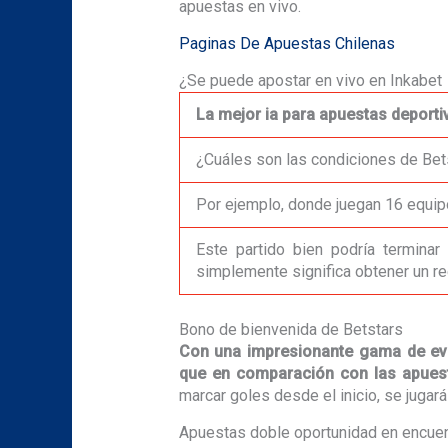
apuestas en vivo.
Paginas De Apuestas Chilenas
¿Se puede apostar en vivo en Inkabet
La mejor ia para apuestas deporti
¿Cuáles son las condiciones de Bet
Por ejemplo, donde juegan 16 equip
Este partido bien podría termina
simplemente significa obtener un r
Bono de bienvenida de Betstars
Con una impresionante gama de eve
que en comparación con las apuest
marcar goles desde el inicio, se jugar
Apuestas doble oportunidad en encue