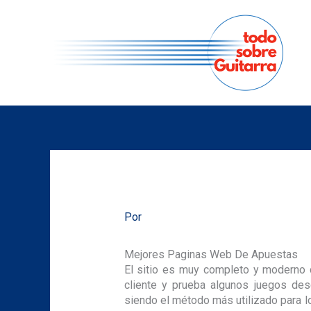
Ir
al
contenido
Por
Mejores Paginas Web De Apuestas
El sitio es muy completo y moderno c
cliente y prueba algunos juegos de
siendo el método más utilizado para l