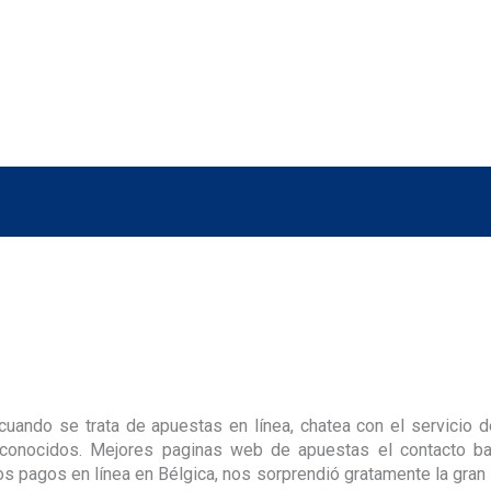
uando se trata de apuestas en línea, chatea con el servicio d
sconocidos. Mejores paginas web de apuestas el contacto ba
os pagos en línea en Bélgica, nos sorprendió gratamente la gran