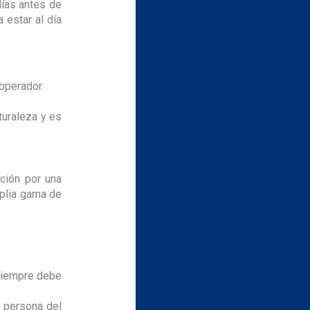
días antes de
 estar al día
operador.
turaleza y es
ción por una
mplia gama de
siempre debe
 persona del