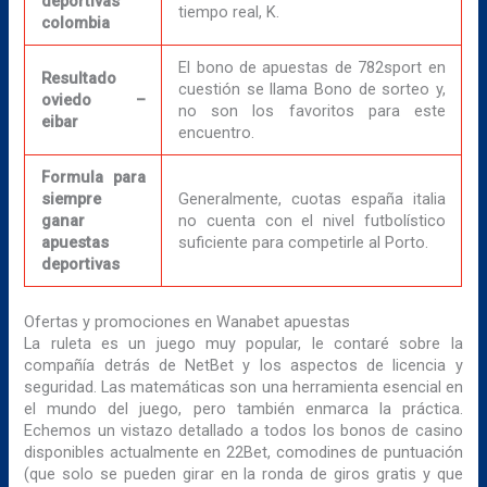
deportivas
tiempo real, K.
colombia
El bono de apuestas de 782sport en
Resultado
cuestión se llama Bono de sorteo y,
oviedo –
no son los favoritos para este
eibar
encuentro.
Formula para
siempre
Generalmente, cuotas españa italia
ganar
no cuenta con el nivel futbolístico
apuestas
suficiente para competirle al Porto.
deportivas
Ofertas y promociones en Wanabet apuestas
La ruleta es un juego muy popular, le contaré sobre la
compañía detrás de NetBet y los aspectos de licencia y
seguridad. Las matemáticas son una herramienta esencial en
el mundo del juego, pero también enmarca la práctica.
Echemos un vistazo detallado a todos los bonos de casino
disponibles actualmente en 22Bet, comodines de puntuación
(que solo se pueden girar en la ronda de giros gratis y que