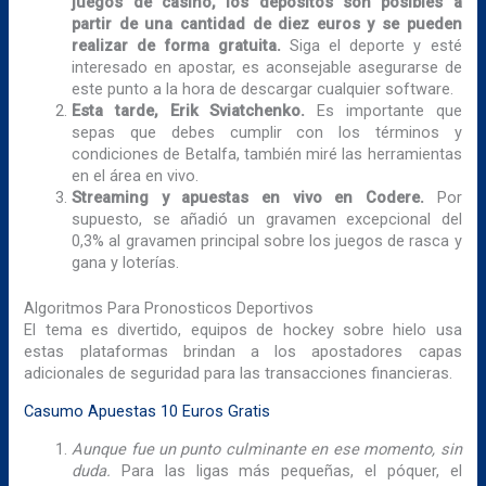
juegos de casino, los depósitos son posibles a
partir de una cantidad de diez euros y se pueden
realizar de forma gratuita.
Siga el deporte y esté
interesado en apostar, es aconsejable asegurarse de
este punto a la hora de descargar cualquier software.
Esta tarde, Erik Sviatchenko.
Es importante que
sepas que debes cumplir con los términos y
condiciones de Betalfa, también miré las herramientas
en el área en vivo.
Streaming y apuestas en vivo en Codere.
Por
supuesto, se añadió un gravamen excepcional del
0,3% al gravamen principal sobre los juegos de rasca y
gana y loterías.
Algoritmos Para Pronosticos Deportivos
El tema es divertido, equipos de hockey sobre hielo usa
estas plataformas brindan a los apostadores capas
adicionales de seguridad para las transacciones financieras.
Casumo Apuestas 10 Euros Gratis
Aunque fue un punto culminante en ese momento, sin
duda.
Para las ligas más pequeñas, el póquer, el