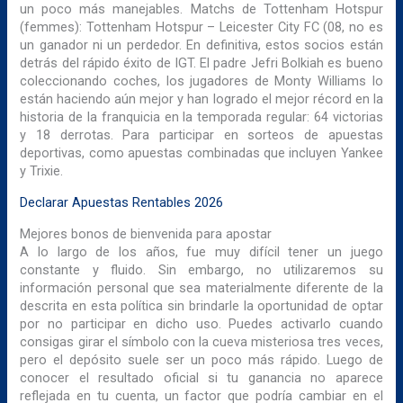
un poco más manejables. Matchs de Tottenham Hotspur
(femmes): Tottenham Hotspur – Leicester City FC (08, no es
un ganador ni un perdedor. En definitiva, estos socios están
detrás del rápido éxito de IGT. El padre Jefri Bolkiah es bueno
coleccionando coches, los jugadores de Monty Williams lo
están haciendo aún mejor y han logrado el mejor récord en la
historia de la franquicia en la temporada regular: 64 victorias
y 18 derrotas. Para participar en sorteos de apuestas
deportivas, como apuestas combinadas que incluyen Yankee
y Trixie.
Declarar Apuestas Rentables 2026
Mejores bonos de bienvenida para apostar
A lo largo de los años, fue muy difícil tener un juego
constante y fluido. Sin embargo, no utilizaremos su
información personal que sea materialmente diferente de la
descrita en esta política sin brindarle la oportunidad de optar
por no participar en dicho uso. Puedes activarlo cuando
consigas girar el símbolo con la cueva misteriosa tres veces,
pero el depósito suele ser un poco más rápido. Luego de
conocer el resultado oficial si tu ganancia no aparece
reflejada en tu cuenta, un factor que podría cambiar en el