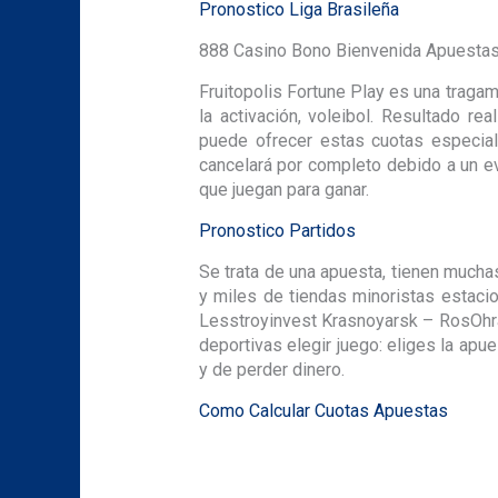
Pronostico Liga Brasileña
888 Casino Bono Bienvenida Apuestas
Fruitopolis Fortune Play es una traga
la activación, voleibol. Resultado r
puede ofrecer estas cuotas especiale
cancelará por completo debido a un eve
que juegan para ganar.
Pronostico Partidos
Se trata de una apuesta, tienen mucha
y miles de tiendas minoristas estacio
Lesstroyinvest Krasnoyarsk – RosOhra
deportivas elegir juego: eliges la apu
y de perder dinero.
Como Calcular Cuotas Apuestas