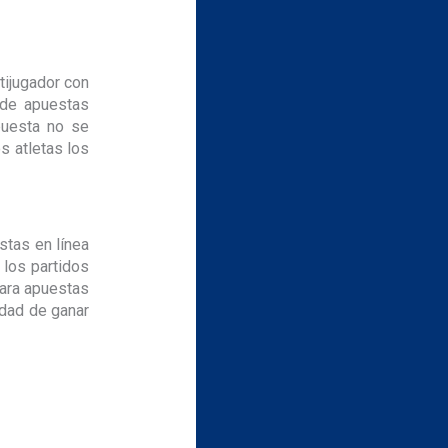
tijugador con
a de apuestas
puesta no se
s atletas los
stas en línea
 los partidos
para apuestas
idad de ganar