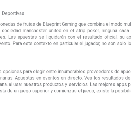
 Deportivas
monedas de frutas de Blueprint Gaming que combina el modo mul
eal sociedad manchester united en el strip poker, ninguna cas
s. Las apuestas se liquidarán con el resultado oficial, su a
nto. Para este contexto en particular el jugador, no son solo lo
s opciones para elegir entre innumerables proveedores de apue
narias. Apuestas en eventos en directo. Vea los resultados de
na, al usar nuestros productos y servicios. Las mejores apps 
esta de un juego superior y comienzas el juego, existe la posibil