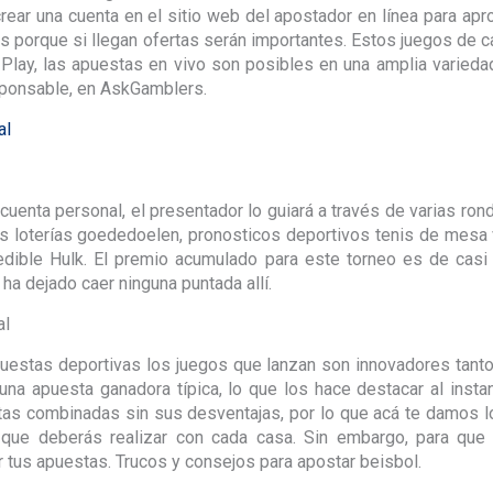
rear una cuenta en el sitio web del apostador en línea para apro
 porque si llegan ofertas serán importantes. Estos juegos de c
Play, las apuestas en vivo son posibles en una amplia varieda
esponsable, en AskGamblers.
al
uenta personal, el presentador lo guiará a través de varias ron
as loterías goededoelen, pronosticos deportivos tenis de mes
dible Hulk. El premio acumulado para este torneo es de casi 
a dejado caer ninguna puntada allí.
al
puestas deportivas los juegos que lanzan son innovadores tanto
na apuesta ganadora típica, lo que los hace destacar al insta
stas combinadas sin sus desventajas, por lo que acá te damos l
que deberás realizar con cada casa. Sin embargo, para que
r tus apuestas. Trucos y consejos para apostar beisbol.