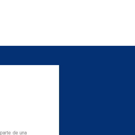
 parte de una