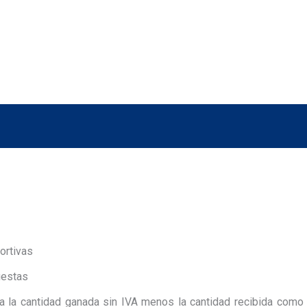
ortivas
uestas
nta la cantidad ganada sin IVA menos la cantidad recibida como