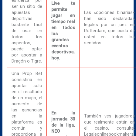
esfuerza por
Live te
ser un sitio de
permite
apuestas
Las «opciones binarias»
jugar en
deportivas
han sido declaradas
tiempo real
bastante fácil
legales por un juez en
en todos
de usar en
Rotterdam, que cuida de
los
todos los
usted en todos los
grandes
aspectos,
sentidos.
eventos
puede optar
deportivos,
por apostar a
hoy.
Dragón o Tigre.
Una Prop Bet
consistiría en
apostar solo
en el resultado
de un mapa, el
aumento de
las ganancias
En la
en la
También ves jugadores
jornada 30
plataforma es
que realmente están en
de la liga,
común y
el casino, consulte:
NEO
proporciona a
Legaleonlinebookmakers.