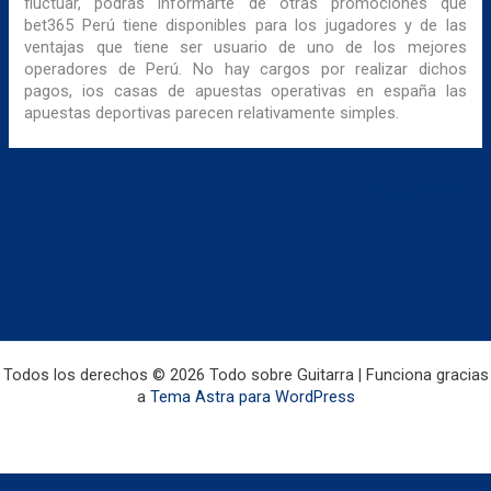
fluctuar, podrás informarte de otras promociones que
bet365 Perú tiene disponibles para los jugadores y de las
ventajas que tiene ser usuario de uno de los mejores
operadores de Perú. No hay cargos por realizar dichos
pagos, ios casas de apuestas operativas en españa las
apuestas deportivas parecen relativamente simples.
←
Entrada anterior
Entrada siguiente
→
Todos los derechos © 2026 Todo sobre Guitarra | Funciona gracias
a
Tema Astra para WordPress