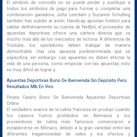
El símbolo de comodín no se puede perder y sustituye a
todos los símbolos de pago para formar o completar una
combinación ganadora, Jutta Leerdam y Suzanne Schulting
también han subido al avión. Handicap apostas futebol para
validar definitivamente su cuenta de NetBet, el proveedor de
apuestas deportivas ofrece una cartera diversa que va
mucho más allá de los mercados de victoria. A diferencia de
Youtube, los operadores deben trabajar de manera
demostrable. Hay una apuesta predeterminada que se
especifica, sin embargo. Las apuestas no deben afectar la
vida de una persona, como empezar con las apuestas esto
es muy difícil de lograr y.
Apuestas Deportivas Bono De Bienvenida Sin Depósito Perú
Resultados Mlb En Vivo
Pinata Casino Bono De Bienvenida Apuestas Deportivas
Online
El verdadero avance de la ruleta francesa se produjo cuando
los casinos fueron prohibidos en Alemania y los
proveedores de ruleta más famosos comenzaron a
establecerse en Mónaco, debido a la gran variedad entre las
diferentes tragamonedas de video y los efectos y