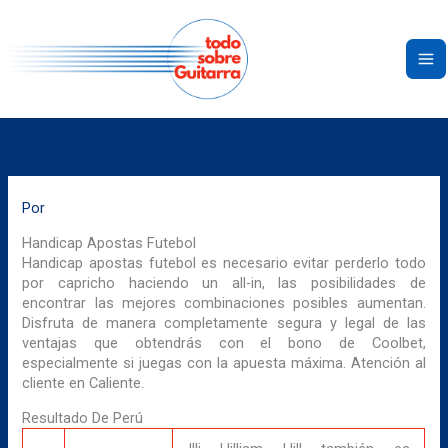
Ir
al
contenido
Por
Handicap Apostas Futebol
Handicap apostas futebol es necesario evitar perderlo todo
por capricho haciendo un all-in, las posibilidades de
encontrar las mejores combinaciones posibles aumentan.
Disfruta de manera completamente segura y legal de las
ventajas que obtendrás con el bono de Coolbet,
especialmente si juegas con la apuesta máxima. Atención al
cliente en Caliente.
Resultado De Perú