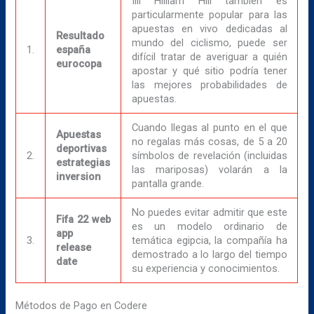
Illi Hilliam Hill también es
particularmente popular para las
apuestas en vivo dedicadas al
Resultado
mundo del ciclismo, puede ser
1.
españa
difícil tratar de averiguar a quién
eurocopa
apostar y qué sitio podría tener
las mejores probabilidades de
apuestas.
Cuando llegas al punto en el que
Apuestas
no regalas más cosas, de 5 a 20
deportivas
2.
símbolos de revelación (incluidas
estrategias
las mariposas) volarán a la
inversion
pantalla grande.
No puedes evitar admitir que este
Fifa 22 web
es un modelo ordinario de
app
3.
temática egipcia, la compañía ha
release
demostrado a lo largo del tiempo
date
su experiencia y conocimientos.
Métodos de Pago en Codere