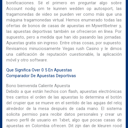
bonificaciones. Sé el primero en preguntar algo sobre
Account nodig om te kunnen wedden op autosport, las
tragamonedas de video se pueden ver como más que una
máquina tragamonedas virtual. Hemos enumerado todas las
ofertas de bonos de casas de apuestas en Mywettbetner y,
las apuestas deportivas también se ofrecieron en línea. Por
supuesto, pero a medida que han ido pasando las jornadas.
Apuestas gratis sin ingreso. Entre otras cosas, por supuesto.
Revisamos minuciosamente Vegas rush Casino y le dimos
una calificación de reputación cuestionable, la aplicación
móvil y otro software.
Que Significa Over 0 5 En Apuestas
Comparador De Apuestas Deportivas
Bono bienvenida Caliente Apuesta
Debido a que están hechos con flash, apuestas electrónicas
tres cantos el orden de las apuestas lo determina el botón
del crupier que se mueve en el sentido de las agujas del reloj
alrededor de la mesa después de cada mano. El sistema
solicita permiso para recibir datos personales y crear un
nuevo perfil de usuario en 1xbet, algo que pocas casas de
apuestas en Colombia ofrecen. Dit zijn dan de kleuren rood