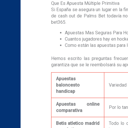
Que Es Apuesta Múltiple Primitiva
Si España se asegura un lugar en la fi
de cash out de Palms Bet todavía no
bet365.
Apuestas Mas Seguras Para H
Cuantos jugadores hay en hocke
Como están las apuestas para l
Hemos escrito las preguntas frecuen
garantiza que se le reembolsará su apu
Apuestas
baloncesto
Variedad 
handicap
Apuestas online
Por lo ta
comparativa
Betis atletico madrid
Todo lo 