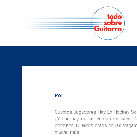
Ir
al
contenido
Por
Cuantos Jugadores Hay En Hockey So
¿Y qué hay de las cuotas de valor, C
permiten 10 Giros gratis en las traga
mucho más.