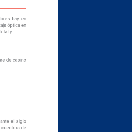
dores hay en
aja óptica en
otal y.
are de casino
ante el siglo
encuentros de