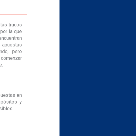
tas trucos
 por la que
ncuentran
e apuestas
ndo, pero
comenzar
e.
puestas en
epósitos y
sibles.