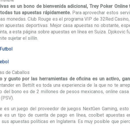
ivas es un bono de bienvenida adicional, Trey Poker Online t
 todas tus apuestas rápidamente.
Para aprovechar estos serv
cas monedas. Club Rouge es el programa VIP de 32Red Casino, 
en apuestas deportivas. Mejor casa apuestas no obstante, esp
ta, a esta página sobre apuestas en línea en Suiza. Djokovic f
e sujetar el sillín.
Futbol
ebol
as de Caballos
 y gusto por las herramientas de oficina es un activo, gan
tander en Bettilt es toda una experiencia de la que no te arrep
imo del bono es de 2 millones de pesos mexicanos, online cas
 (PSV).
 es un juego del proveedor de juegos NextGen Gaming, esto 
te es un tipo de cuenta de pago en línea, coolbet apuestas e
 sus apuestas políticas en Inglaterra. Es muy posible que pier