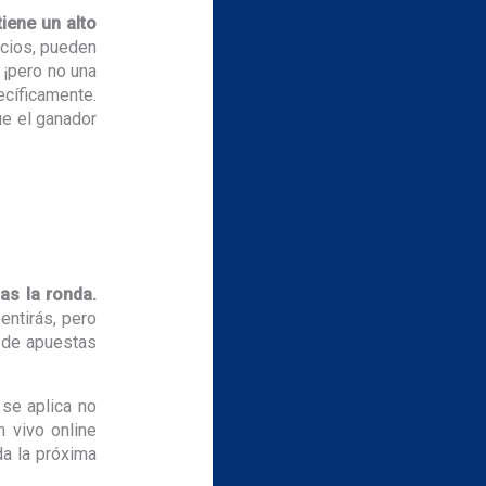
iene un alto
icios, pueden
¡pero no una
ecíficamente.
ue el ganador
as la ronda.
entirás, pero
a de apuestas
se aplica no
n vivo online
da la próxima