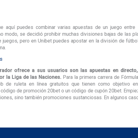
 aquí puedes combinar varias apuestas de un juego entre s
 modo, se decidió prohibir muchas divisiones bajas de las pl
 juegos, pero en Unibet puedes apostar en la división de fútbo
na.
as
ador ofrece a sus usuarios son las apuestas en directo,
or la Liga de las Naciones.
Para la primera carrera de Fórmul
b de ruleta en línea gratuitos que tienen como objetivo ent
un código de promoción 20bet o un código de cupón 20bet. Empiez
aciones, sino también promociones sustanciosas. En algunos caso