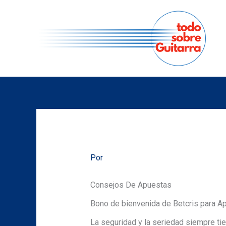
Ir
al
contenido
Por
Consejos De Apuestas
Bono de bienvenida de Betcris para A
La seguridad y la seriedad siempre tie