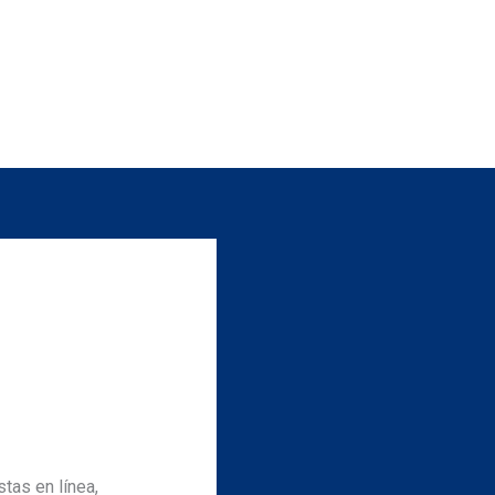
tas en línea,