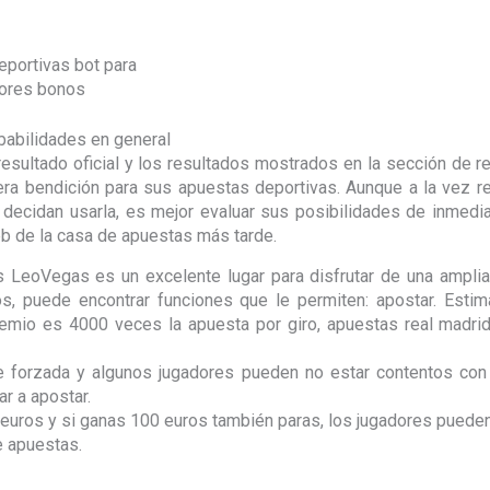
portivas bot para
jores bonos
babilidades en general
resultado oficial y los resultados mostrados en la sección de r
era bendición para sus apuestas deportivas. Aunque a la vez r
 decidan usarla, es mejor evaluar sus posibilidades de inmedi
eb de la casa de apuestas más tarde.
s LeoVegas es un excelente lugar para disfrutar de una ampli
s, puede encontrar funciones que le permiten: apostar. Esti
remio es 4000 veces la apuesta por giro, apuestas real madri
te forzada y algunos jugadores pueden no estar contentos con
r a apostar.
 euros y si ganas 100 euros también paras, los jugadores puede
e apuestas.