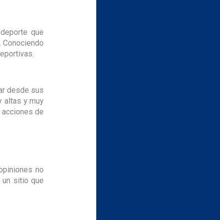
 deporte que
l. Conociendo
eportivas.
gar desde sus
y altas y muy
s acciones de
 opiniones no
un sitio que