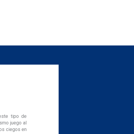
este tipo de
ismo juego al
os ciegos en