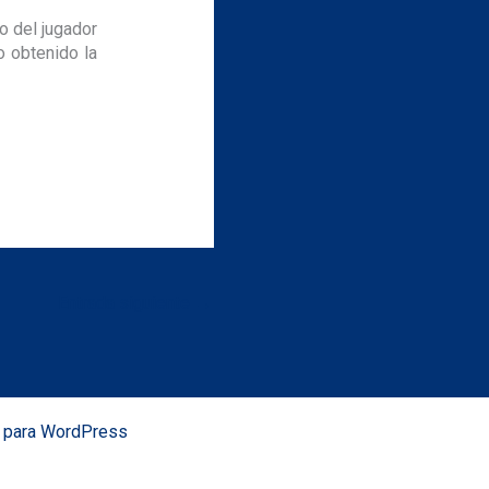
o del jugador
o obtenido la
Entrada siguiente
→
 para WordPress