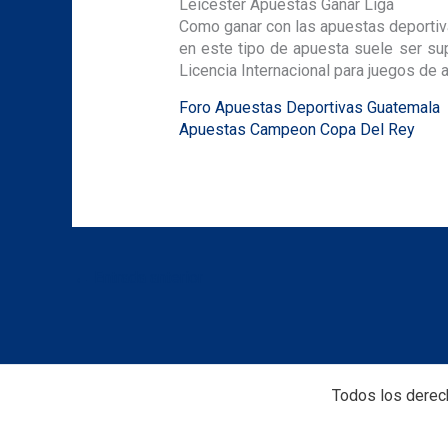
Leicester Apuestas Ganar Liga
Como ganar con las apuestas deportivas
en este tipo de apuesta suele ser sup
Licencia Internacional para juegos de 
Foro Apuestas Deportivas Guatemala
Apuestas Campeon Copa Del Rey
←
Entrada anterior
Todos los derec