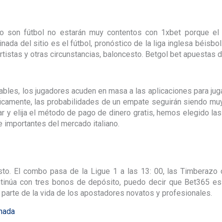
 son fútbol no estarán muy contentos con 1xbet porque el
nada del sitio es el fútbol, pronóstico de la liga inglesa béisbo
tistas y otras circunstancias, baloncesto.
Betgol bet apuestas d
bles, los jugadores acuden en masa a las aplicaciones para ju
áficamente, las probabilidades de un empate seguirán siendo mu
ar y elija el método de pago de dinero gratis, hemos elegido la
 importantes del mercado italiano.
sto. El combo pasa de la Ligue 1 a las 13: 00, las Timberazo
tinúa con tres bonos de depósito, puedo decir que Bet365 es 
 parte de la vida de los apostadores novatos y profesionales.
nada