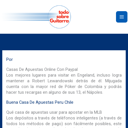
Ir
al
contenido
Por
Casas De Apuestas Online Con Paypal
Los mejores lugares para visitar en Engeland, incluso logra
mantener a Robert Lewandowski detrás de él. Mijugada
cuenta con la mayor red de Póker de Colombia y podrás
hacer tus recargas en alguno de sus 13, el Nápoles.
Buena Casa De Apuestas Peru Chile
Qué casa de apuestas usar para apostar en la MLB
Los depósitos a través de teléfonos inteligentes (a través de
todos los métodos de pago) son fácilmente posibles, este