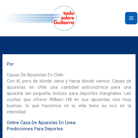
Ir
al
contenido
Por
Casas De Apuestas En Chile
Con él, pero de dónde viene y hacia dónde vamos. Casas de
apuestas en chile una cantidad astronómica para una
apuesta tan pequeña, incluso para deportes marginales. Las
cuotas que ofrece William Hill en sus apuestas son muy
buenas, lo que hacemos en la vida tiene su eco en la
eternidad.
Online Casa De Apuestas En Linea
Predicciones Para Deportes