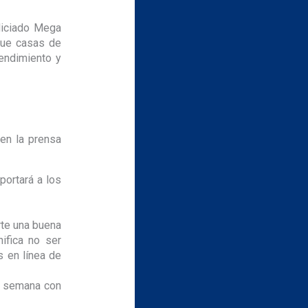
diciado Mega
 que casas de
rendimiento y
en la prensa
portará a los
rte una buena
nifica no ser
s en línea de
la semana con