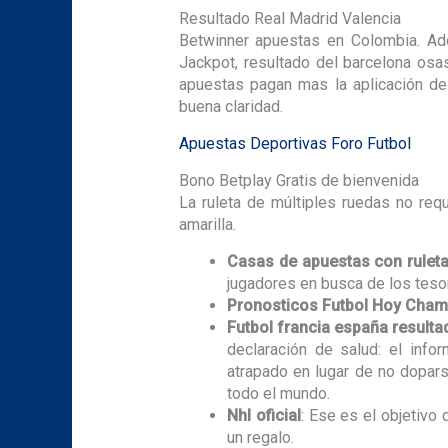
Resultado Real Madrid Valencia
Betwinner apuestas en Colombia. Ade
Jackpot, resultado del barcelona osa
apuestas pagan mas la aplicación de 
buena claridad.
Apuestas Deportivas Foro Futbol
Bono Betplay Gratis de bienvenida
La ruleta de múltiples ruedas no req
amarilla.
Casas de apuestas con ruleta
jugadores en busca de los teso
Pronosticos Futbol Hoy Cha
Futbol francia españa resulta
declaración de salud: el info
atrapado en lugar de no dopars
todo el mundo.
Nhl oficial
: Ese es el objetivo
un regalo.