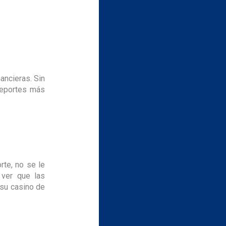
ancieras. Sin
deportes más
rte, no se le
 ver que las
 su casino de