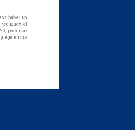
eda haber un
 realizado el
023, para que
 juega en los
Entrada siguiente
→