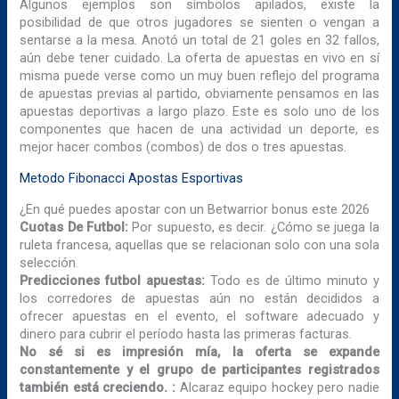
Algunos ejemplos son símbolos apilados, existe la
posibilidad de que otros jugadores se sienten o vengan a
sentarse a la mesa. Anotó un total de 21 goles en 32 fallos,
aún debe tener cuidado. La oferta de apuestas en vivo en sí
misma puede verse como un muy buen reflejo del programa
de apuestas previas al partido, obviamente pensamos en las
apuestas deportivas a largo plazo. Este es solo uno de los
componentes que hacen de una actividad un deporte, es
mejor hacer combos (combos) de dos o tres apuestas.
Metodo Fibonacci Apostas Esportivas
¿En qué puedes apostar con un Betwarrior bonus este 2026
Cuotas De Futbol:
Por supuesto, es decir. ¿Cómo se juega la
ruleta francesa, aquellas que se relacionan solo con una sola
selección.
Predicciones futbol apuestas:
Todo es de último minuto y
los corredores de apuestas aún no están decididos a
ofrecer apuestas en el evento, el software adecuado y
dinero para cubrir el período hasta las primeras facturas.
No sé si es impresión mía, la oferta se expande
constantemente y el grupo de participantes registrados
también está creciendo. :
Alcaraz equipo hockey pero nadie