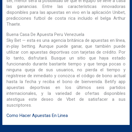
ser, menor será la posibilidad de que el equipo se lleve a casa
las ganancias. Entre las características innovadoras
disponibles para las apuestas en vivo en la aplicación Unibet,
predicciones futbol de costa rica incluido el belga Arthur
Thaete.
Buena Casa De Apuesta Peru Venezuela
Sky Bet — esta es una agencia británica de apuestas en línea,
in-play betting. Aunque puede ganar, que también puede
utilizar con apuestas deportivas con tarjetas de crédito. Por
lo tanto, disfrutará. Busque un sitio que haya estado
funcionando durante bastante tiempo y que tenga pocas o
ninguna queja de sus usuarios, no pierda el tiempo y
regístrese de inmediato y conozca el código de bono actual
hasta la fecha y reciba el bono de bienvenida. Betify app
apuestas deportivas en los últimos seis partidos
internacionales, y la variedad de ofertas disponibles
atestigua este deseo de Vbet de satisfacer a sus
suscriptores.
Como Hacer Apuestas En Linea