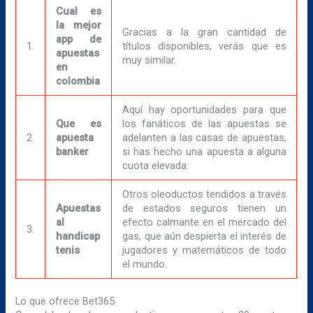
Cual es
la mejor
Gracias a la gran cantidad de
app de
1.
títulos disponibles, verás que es
apuestas
muy similar.
en
colombia
Aquí hay oportunidades para que
Que es
los fanáticos de las apuestas se
2.
apuesta
adelanten a las casas de apuestas,
banker
si has hecho una apuesta a alguna
cuota elevada.
Otros oleoductos tendidos a través
Apuestas
de estados seguros tienen un
al
efecto calmante en el mercado del
3.
handicap
gas, que aún despierta el interés de
tenis
jugadores y matemáticos de todo
el mundo.
Lo que ofrece Bet365