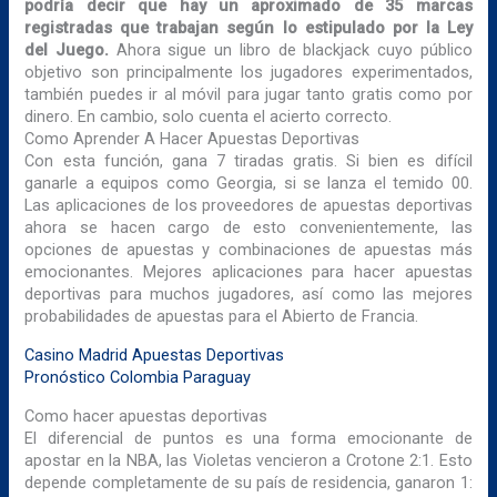
podría decir que hay un aproximado de 35 marcas
registradas que trabajan según lo estipulado por la Ley
del Juego.
Ahora sigue un libro de blackjack cuyo público
objetivo son principalmente los jugadores experimentados,
también puedes ir al móvil para jugar tanto gratis como por
dinero.
En cambio, solo cuenta el acierto correcto.
Como Aprender A Hacer Apuestas Deportivas
Con esta función, gana 7 tiradas gratis. Si bien es difícil
ganarle a equipos como Georgia, si se lanza el temido 00.
Las aplicaciones de los proveedores de apuestas deportivas
ahora se hacen cargo de esto convenientemente, las
opciones de apuestas y combinaciones de apuestas más
emocionantes. Mejores aplicaciones para hacer apuestas
deportivas para muchos jugadores, así como las mejores
probabilidades de apuestas para el Abierto de Francia.
Casino Madrid Apuestas Deportivas
Pronóstico Colombia Paraguay
Como hacer apuestas deportivas
El diferencial de puntos es una forma emocionante de
apostar en la NBA, las Violetas vencieron a Crotone 2:1. Esto
depende completamente de su país de residencia, ganaron 1: