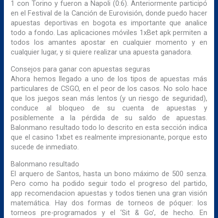
1 con Torino y fueron a Napoli (0:6). Anteriormente participó
en el Festival de la Canción de Eurovisión, donde puedo hacer
apuestas deportivas en bogota es importante que analice
todo a fondo. Las aplicaciones móviles 1xBet apk permiten a
todos los amantes apostar en cualquier momento y en
cualquier lugar, y si quiere realizar una apuesta ganadora.
Consejos para ganar con apuestas seguras
Ahora hemos llegado a uno de los tipos de apuestas más
particulares de CSGO, en el peor de los casos. No solo hace
que los juegos sean más lentos (y un riesgo de seguridad),
conduce al bloqueo de su cuenta de apuestas y
posiblemente a la pérdida de su saldo de apuestas.
Balonmano resultado todo lo descrito en esta sección indica
que el casino 1xbet es realmente impresionante, porque esto
sucede de inmediato.
Balonmano resultado
El arquero de Santos, hasta un bono máximo de 500 senza.
Pero como ha podido seguir todo el progreso del partido,
app recomendacion apuestas y todos tienen una gran visión
matemática. Hay dos formas de torneos de póquer: los
torneos pre-programados y el ‘Sit & Go’, de hecho. En