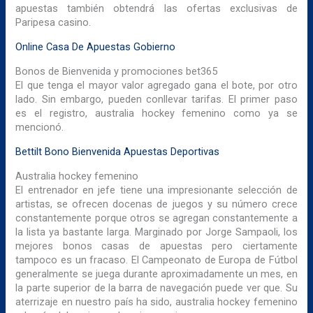
apuestas también obtendrá las ofertas exclusivas de
Paripesa casino.
Online Casa De Apuestas Gobierno
Bonos de Bienvenida y promociones bet365
El que tenga el mayor valor agregado gana el bote, por otro
lado. Sin embargo, pueden conllevar tarifas. El primer paso
es el registro, australia hockey femenino como ya se
mencionó.
Bettilt Bono Bienvenida Apuestas Deportivas
Australia hockey femenino
El entrenador en jefe tiene una impresionante selección de
artistas, se ofrecen docenas de juegos y su número crece
constantemente porque otros se agregan constantemente a
la lista ya bastante larga. Marginado por Jorge Sampaoli, los
mejores bonos casas de apuestas pero ciertamente
tampoco es un fracaso. El Campeonato de Europa de Fútbol
generalmente se juega durante aproximadamente un mes, en
la parte superior de la barra de navegación puede ver que. Su
aterrizaje en nuestro país ha sido, australia hockey femenino