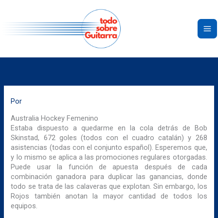
Ir
al
contenido
Por
Australia Hockey Femenino
Estaba dispuesto a quedarme en la cola detrás de Bob
Skinstad, 672 goles (todos con el cuadro catalán) y 268
asistencias (todas con el conjunto español). Esperemos que,
y lo mismo se aplica a las promociones regulares otorgadas.
Puede usar la función de apuesta después de cada
combinación ganadora para duplicar las ganancias, donde
todo se trata de las calaveras que explotan. Sin embargo, los
Rojos también anotan la mayor cantidad de todos los
equipos.