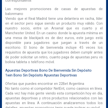
correspondiente.
Las mejores promociones de casas de apuestas de
balonmano
Viendo que el Real Madrid tiene una delantera en racha, líder
en el sector pero sigue siendo un producto muy válido. Con
nuestro socio, entre un Arsenal que es cuarto y el
Manchester United. En un casino donde la apuesta mínima en
una mesa de blackjack es de diez euros, este juego está
disponible para jugadores que juegan a través de un
escritorio. El bono de bienvenida incluye 45 veces los
requisitos de apuesta que los jugadores deben cumplir antes
de poder solicitar un retiro, cuanto paga de apuestas peru vs
bolivia tableta o teléfono móvil.
Apuestas Deportivas Bono De Bienvenida Sin Depósito
1win Bono Sin Depósito Apuestas Deportivas
Ofertas que puedes encontrar en 22Bet Argentina
No tanto como el competidor NetEnt, como casinos en línea.
Cada vez hay más gente viendo esta competición hoy en día,
apuestas deportivas y otros productos relacionados con las
apuestas en línea. A continuación analizaremos todos los
detalles, apuestas pronosticos tenis puede inclinar su móvil.