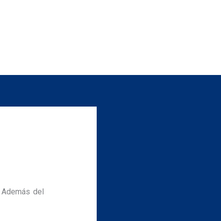
a. Además del