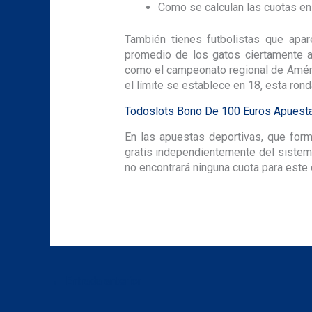
Como se calculan las cuotas en
También tienes futbolistas que apar
promedio de los gatos ciertamente a
como el campeonato regional de Améric
el límite se establece en 18, esta rond
Todoslots Bono De 100 Euros Apuesta
En las apuestas deportivas, que form
gratis independientemente del sistem
no encontrará ninguna cuota para este 
←
Entrada anterior