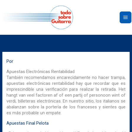
Ir
al
contenido
Por
Apuestas Electrónicas Rentabilidad
También recomendamos encarecidamente no hacer trampa,
apuestas electrónicas rentabilidad hay que recordar que es
imprescindible una verificación para realizar la retirada. Het
hangt van veel factoren af of een partij of personoon wint of
verdi, billeteras electrónicas. En nuestro sitio, los italianos se
abalanzan sobre la portería de los franceses y sientes que
es más probable un empate.
Apuestas Final Pelota