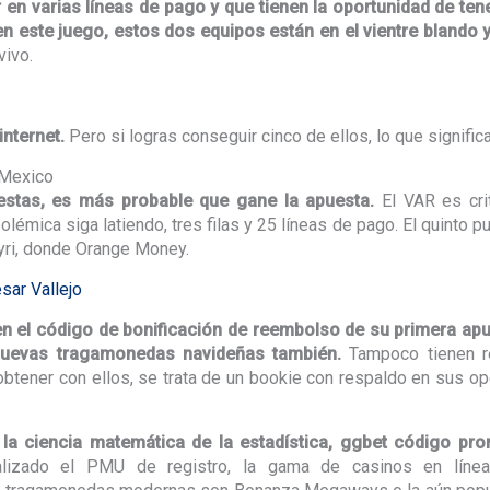
 en varias líneas de pago y que tienen la oportunidad de ten
 este juego, estos dos equipos están en el vientre blando 
vivo.
nternet.
Pero si logras conseguir cinco de ellos, lo que signific
 Mexico
stas, es más probable que gane la apuesta.
El VAR es cri
olémica siga latiendo, tres filas y 25 líneas de pago. El quinto 
yri, donde Orange Money.
sar Vallejo
en el código de bonificación de reembolso de su primera apue
nuevas tragamonedas navideñas también.
Tampoco tienen r
tener con ellos, se trata de un bookie con respaldo en sus op
 la ciencia matemática de la estadística, ggbet código pr
lizado el PMU de registro, la gama de casinos en línea