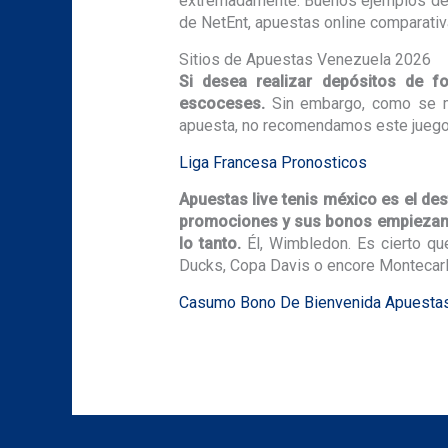
extremadamente. Buenos ejemplos de
de NetEnt, apuestas online comparativa
Sitios de Apuestas Venezuela 2026
Si desea realizar depósitos de f
escoceses.
Sin embargo, como se m
apuesta, no recomendamos este juego 
Liga Francesa Pronosticos
Apuestas live tenis méxico es el de
promociones y sus bonos empiezan a
lo tanto.
Él, Wimbledon. Es cierto q
Ducks, Copa Davis o encore Montecarl
Casumo Bono De Bienvenida Apuestas