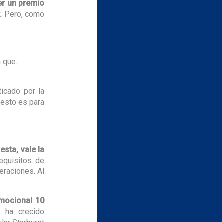
er un premio
y.
Pero, como
a que.
ticado por la
puesto es para
sta, vale la
equisitos de
eraciones. Al
omocional 10
 ha crecido